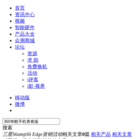
首页
资讯中心
视频
智能硬件
产品大全
众测商城
论坛
资源
求 助
免费换机
活动
i评客
i影·视界
移动版
微博
搜索
三星S6ampS6 Edge首销活动
相关文章
0
篇
相关产品
相关文章