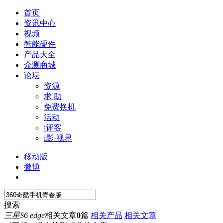
首页
资讯中心
视频
智能硬件
产品大全
众测商城
论坛
资源
求 助
免费换机
活动
i评客
i影·视界
移动版
微博
搜索
三星S6 edge
相关文章
0
篇
相关产品
相关文章