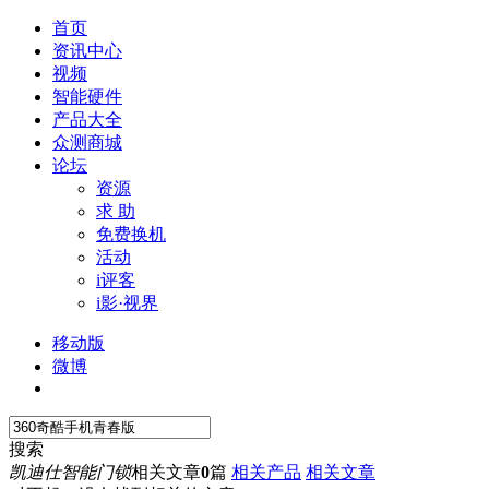
首页
资讯中心
视频
智能硬件
产品大全
众测商城
论坛
资源
求 助
免费换机
活动
i评客
i影·视界
移动版
微博
搜索
凯迪仕智能门锁
相关文章
0
篇
相关产品
相关文章