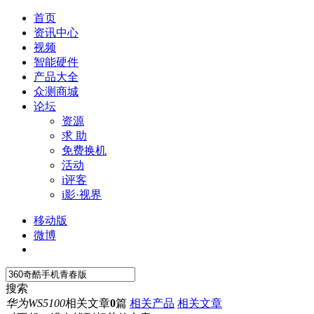
首页
资讯中心
视频
智能硬件
产品大全
众测商城
论坛
资源
求 助
免费换机
活动
i评客
i影·视界
移动版
微博
搜索
华为WS5100
相关文章
0
篇
相关产品
相关文章