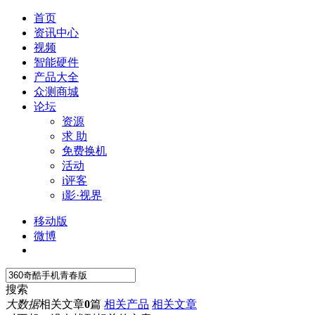
首页
资讯中心
视频
智能硬件
产品大全
众测商城
论坛
资源
求 助
免费换机
活动
i评客
i影·视界
移动版
微博
搜索
大数据
相关文章
0
篇
相关产品
相关文章