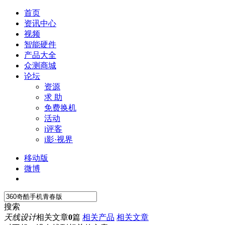
首页
资讯中心
视频
智能硬件
产品大全
众测商城
论坛
资源
求 助
免费换机
活动
i评客
i影·视界
移动版
微博
搜索
天线设计
相关文章
0
篇
相关产品
相关文章