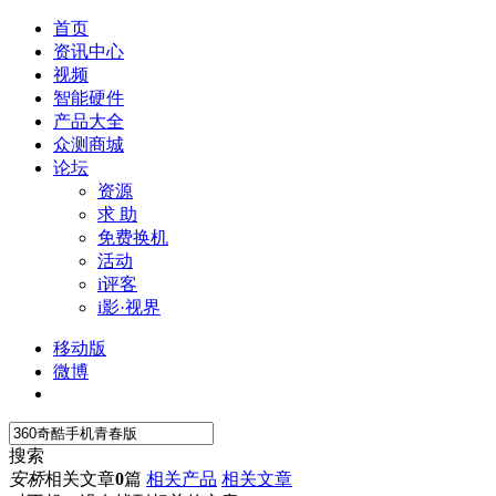
首页
资讯中心
视频
智能硬件
产品大全
众测商城
论坛
资源
求 助
免费换机
活动
i评客
i影·视界
移动版
微博
搜索
安桥
相关文章
0
篇
相关产品
相关文章