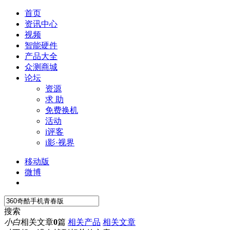
首页
资讯中心
视频
智能硬件
产品大全
众测商城
论坛
资源
求 助
免费换机
活动
i评客
i影·视界
移动版
微博
搜索
小白
相关文章
0
篇
相关产品
相关文章