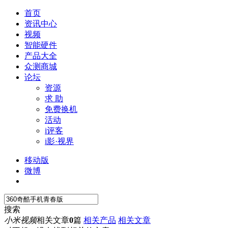
首页
资讯中心
视频
智能硬件
产品大全
众测商城
论坛
资源
求 助
免费换机
活动
i评客
i影·视界
移动版
微博
搜索
小米视频
相关文章
0
篇
相关产品
相关文章