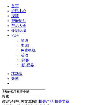
首页
资讯中心
视频
智能硬件
产品大全
众测商城
论坛
资源
求 助
免费换机
活动
i评客
i影·视界
移动版
微博
搜索
微信分身
相关文章
0
篇
相关产品
相关文章