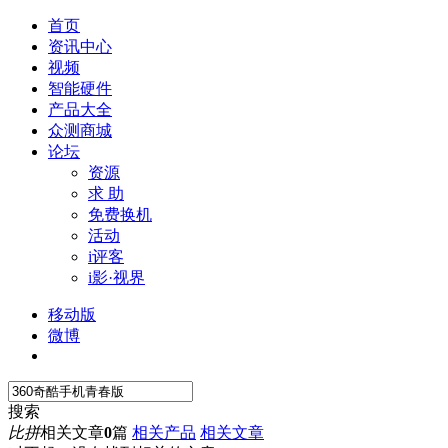
首页
资讯中心
视频
智能硬件
产品大全
众测商城
论坛
资源
求 助
免费换机
活动
i评客
i影·视界
移动版
微博
搜索
比拼
相关文章
0
篇
相关产品
相关文章