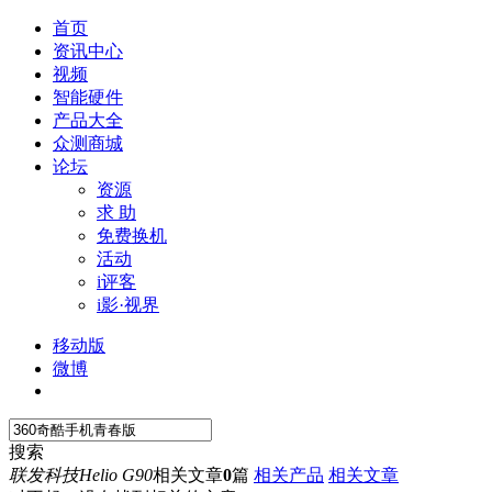
首页
资讯中心
视频
智能硬件
产品大全
众测商城
论坛
资源
求 助
免费换机
活动
i评客
i影·视界
移动版
微博
搜索
联发科技Helio G90
相关文章
0
篇
相关产品
相关文章