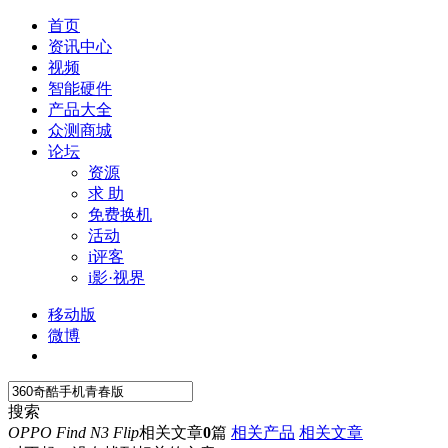
首页
资讯中心
视频
智能硬件
产品大全
众测商城
论坛
资源
求 助
免费换机
活动
i评客
i影·视界
移动版
微博
搜索
OPPO Find N3 Flip
相关文章
0
篇
相关产品
相关文章