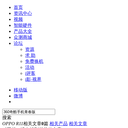
首页
资讯中心
视频
智能硬件
产品大全
众测商城
论坛
资源
求 助
免费换机
活动
i评客
i影·视界
移动版
微博
搜索
OPPO R11
相关文章
0
篇
相关产品
相关文章