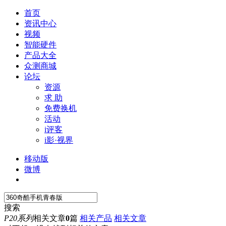
首页
资讯中心
视频
智能硬件
产品大全
众测商城
论坛
资源
求 助
免费换机
活动
i评客
i影·视界
移动版
微博
搜索
P20系列
相关文章
0
篇
相关产品
相关文章