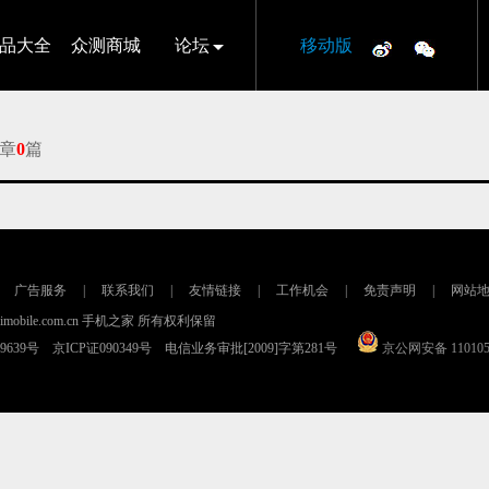
品大全
众测商城
论坛
移动版
章
0
篇
广告服务
|
联系我们
|
友情链接
|
工作机会
|
免责声明
|
网站
16 imobile.com.cn 手机之家 所有权利保留
79639号 京ICP证090349号 电信业务审批[2009]字第281号
京公网安备 110105