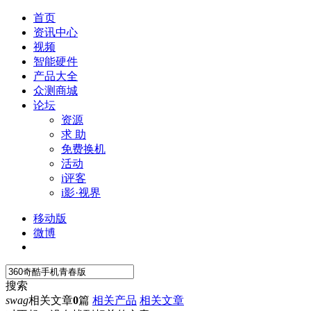
首页
资讯中心
视频
智能硬件
产品大全
众测商城
论坛
资源
求 助
免费换机
活动
i评客
i影·视界
移动版
微博
搜索
swag
相关文章
0
篇
相关产品
相关文章