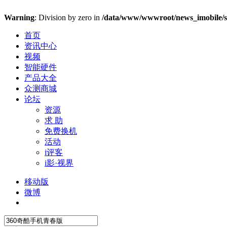
Warning
: Division by zero in
/data/www/wwwroot/news_imobile/se
首页
资讯中心
视频
智能硬件
产品大全
众测商城
论坛
资源
求 助
免费换机
活动
i评客
i影·视界
移动版
微博