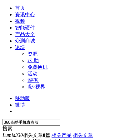
首页
资讯中心
视频
智能硬件
产品大全
众测商城
论坛
资源
求 助
免费换机
活动
i评客
i影·视界
移动版
微博
搜索
Lumia330
相关文章
0
篇
相关产品
相关文章